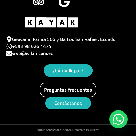
e
p
t
g
t
b
a
a
l
u
o
d
g
e
b
o
v
r
e
Geovanni Farina 566 y Baltra. San Rafael, Ecuador
+593 98 626 1474
k
i
a
wsp@wikiri.com.ec
s
m
¿Cómo llegar?
o
r
Preguntas frecuentes
Contáctanos
Wikiri Sapoparque © 2024 | Powered by Allient