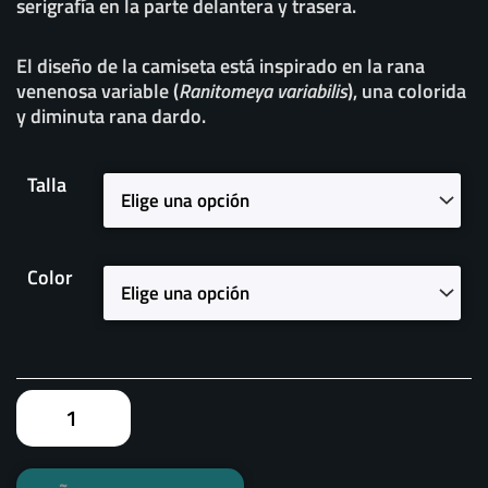
serigrafía en la parte delantera y trasera.
El diseño de la camiseta está inspirado en la rana
venenosa variable (
Ranitomeya variabilis
), una colorida
y diminuta rana dardo.
Camiseta
Talla
Rana
Venenosa
Ranitomeya
Variabilis
Color
cantidad