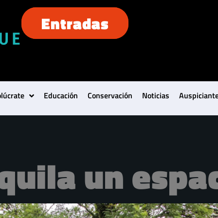
Entradas
olúcrate
Educación
Conservación
Noticias
Auspiciant
quila un espac