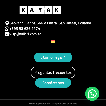
b
a
a
l
u
o
d
g
e
b
o
v
r
e
Geovanni Farina 566 y Baltra. San Rafael, Ecuador
+593 98 626 1474
k
i
a
wsp@wikiri.com.ec
s
m
o
r
¿Cómo llegar?
Preguntas frecuentes
Contáctanos
Wikiri Sapoparque © 2024 | Powered by Allient