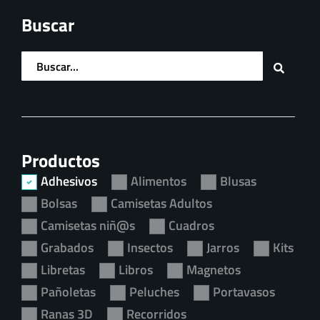
Formas y colores mágicos
Buscar
de las ranas ecuatorianas.
Productos
Adhesivos
Alimentos
Blusas
Bolsas
Camisetas Adultos
Camisetas niñ@s
Cuadros
Grabados
Insectos
Jarros
Kits
Libretas
Libros
Magnetos
Pañoletas
Peluches
Portavasos
Ranas 3D
Recorridos