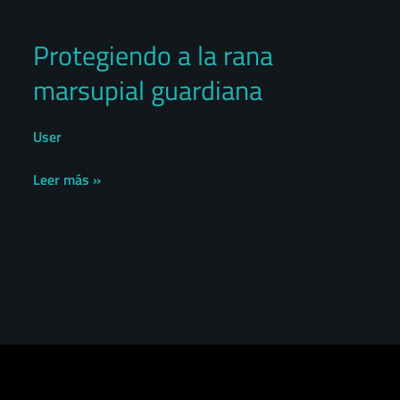
Protegiendo a la rana
Protegiendo
a
marsupial guardiana
la
rana
User
marsupial
guardiana
Leer más »