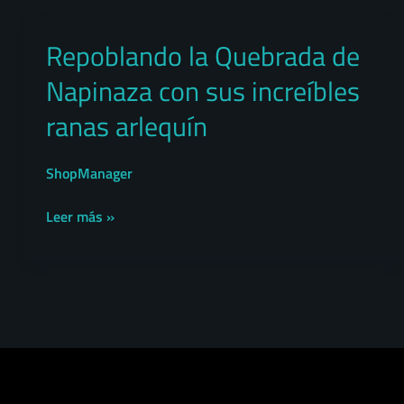
Repoblando la Quebrada de
Repoblando
la
Napinaza con sus increíbles
Quebrada
de
ranas arlequín
Napinaza
con
ShopManager
sus
increíbles
Leer más »
ranas
arlequín