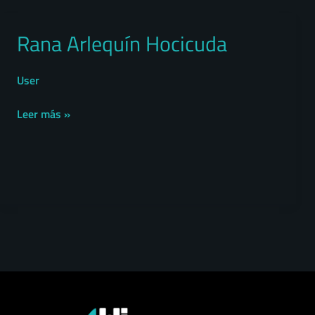
Rana Arlequín Hocicuda
Rana
Arlequín
Hocicuda
User
Leer más »