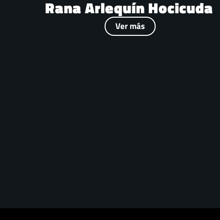
Rana Arlequín Hocicuda
Ver más