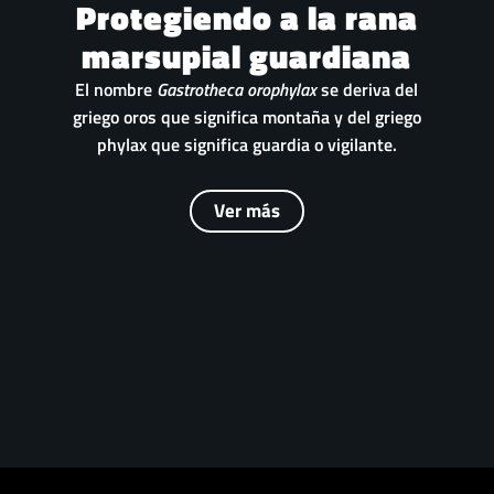
Protegiendo a la rana
marsupial guardiana
El nombre
Gastrotheca orophylax
se deriva del
griego oros que significa montaña y del griego
phylax que significa guardia o vigilante.
Ver más