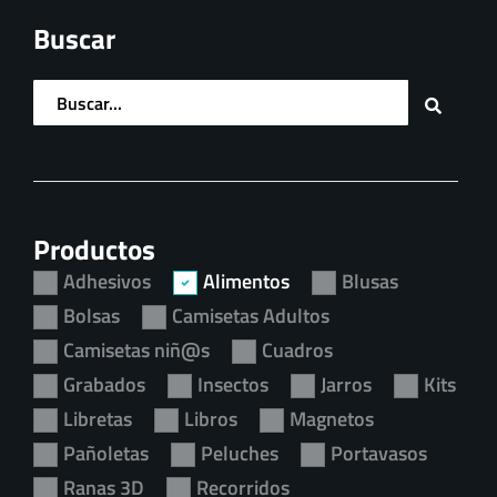
Formas y colores mágicos
Buscar
de las ranas ecuatorianas.
Productos
Adhesivos
Alimentos
Blusas
Bolsas
Camisetas Adultos
Camisetas niñ@s
Cuadros
Grabados
Insectos
Jarros
Kits
Libretas
Libros
Magnetos
Pañoletas
Peluches
Portavasos
Ranas 3D
Recorridos