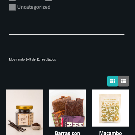
Uncategorized
Ordenado
Mostrando 1–9 de 11 resultados
por
los
últimos
Barras con
Macambo