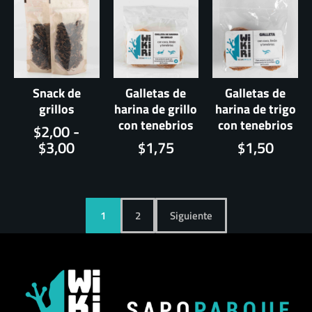
$5,00
hasta
$15,00
Snack de
Galletas de
Galletas de
grillos
harina de grillo
harina de trigo
con tenebrios
con tenebrios
Rango
2,00
-
$
de
3,00
1,75
1,50
$
$
$
precios:
desde
$2,00
hasta
1
2
Siguiente
$3,00