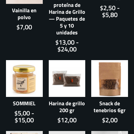
proteína de
Rang
2,50
-
$
Vainilla en
Harina de Grillo
de
5,80
$
polvo
— Paquetes de
precio
5 y 10
7,00
$
desde
unidades
$2,50
Rango
hasta
13,00
-
$
de
$5,80
24,00
$
precios:
desde
$13,00
hasta
$24,00
SOMMIEL
Harina de grillo
Snack de
200 gr
tenebrios 6gr
Rango
5,00
-
$
de
15,00
12,00
2,00
$
$
$
precios:
desde