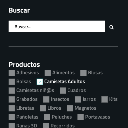
Formas y colores mágicos
Buscar
de las ranas ecuatorianas.
Productos
Adhesivos
Alimentos
Blusas
Bolsas
Camisetas Adultos
Camisetas niñ@s
Cuadros
Grabados
Insectos
Jarros
Kits
Libretas
Libros
Magnetos
Pañoletas
Peluches
Portavasos
Ranas 3D
Recorridos