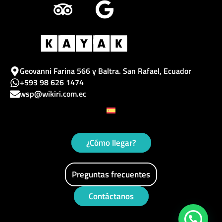
e
p
t
g
t
b
a
a
l
u
o
d
g
e
b
o
v
r
e
Geovanni Farina 566 y Baltra. San Rafael, Ecuador
+593 98 626 1474
k
i
a
wsp@wikiri.com.ec
s
m
o
r
¿Cómo llegar?
Preguntas frecuentes
Contáctanos