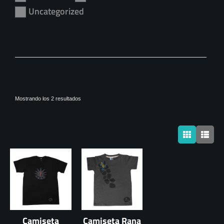
Uncategorized
Ordenado
Mostrando los 2 resultados
por
los
últimos
Camiseta
Camiseta Rana