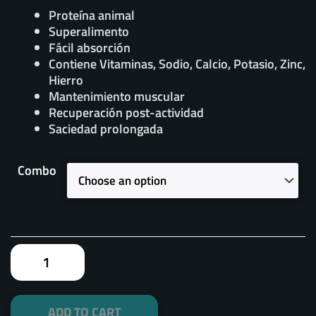
Proteína animal
Superalimento
Fácil absorción
Contiene Vitaminas, Sodio, Calcio, Potasio, Zinc,
Hierro
Mantenimiento muscular
Recuperación post-actividad
Saciedad prolongada
Barras
Combo
con
proteína
de
Harina
de
Grillo
—
Paquetes
de
ADD TO CART